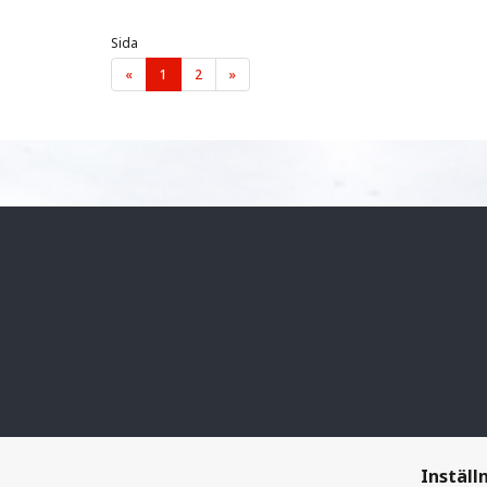
Sida
«
1
2
»
Inställ