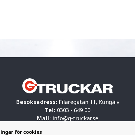
Besöksadress:
Filaregatan 11, Kungälv
Tel:
0303 - 649 00
Mail:
info@g-truckar.se
G-truckar Materialhantering AB
ningar för cookies