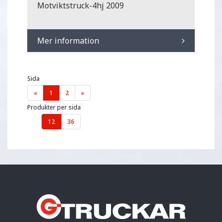
Motviktstruck-4hj 2009
Mer information
Sida
«
1
2
»
Produkter per sida
12
36