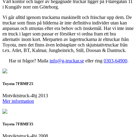
Vårt kontor och lager av begagnade truckar ligger på Filaregatan 11
i Kungälv norr om Göteborg.
Vi går alltid igenom truckarna maskinellt och fräschar upp dem. De
truckar som finns på bilderna är inte definitiva individer utan kan
anpassas och utrustas efter era behov och önskemål. Har vi inte inne
en truck i lager som passar er försöker vi ordna fram ett bra
alternativ inom kort. Merparten av lagertruckarna är eltruckar från
Toyota, men det finns även ledstaplare och skjutstativtruckar från
t.ex. Atlet, BT, Kalmar, Jungheinrich, Still, Doosan & Dantruck.
Har ni frågor? Maila
info@g-truckar.se
eller ring
0303-64900
.
Toyota 7FBMF25
Motviktstruck-4hj 2013
Mer information
Toyota 7FBMF35
Motviktstruck-4hj 2008