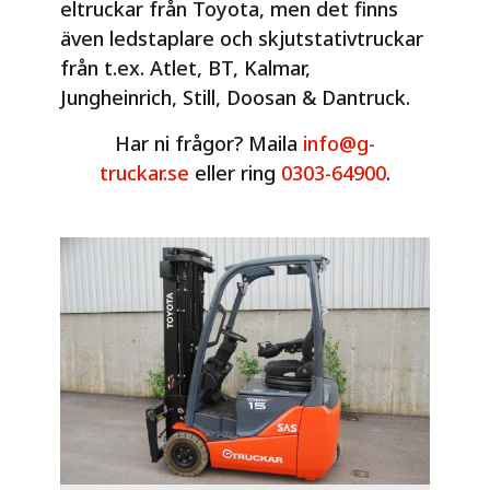
eltruckar från Toyota, men det finns
även ledstaplare och skjutstativtruckar
från t.ex. Atlet, BT, Kalmar,
Jungheinrich, Still, Doosan & Dantruck.
Har ni frågor? Maila
info@g-
truckar.se
eller ring
0303-64900
.