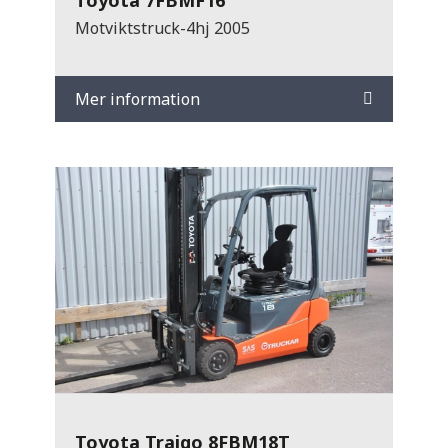
Motviktstruck-4hj 2005
Mer information
Toyota Traigo 8FBM18T