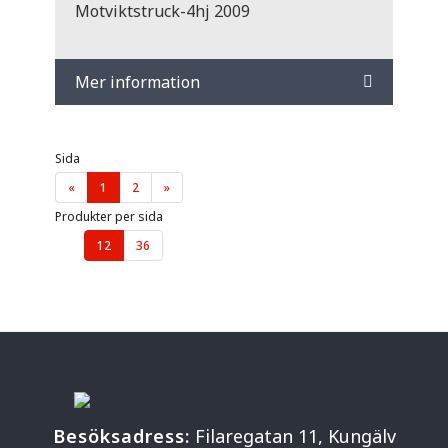
Motviktstruck-4hj 2009
Mer information
Sida
«
1
2
»
Produkter per sida
12
36
Besöksadress:
Filaregatan 11, Kungälv